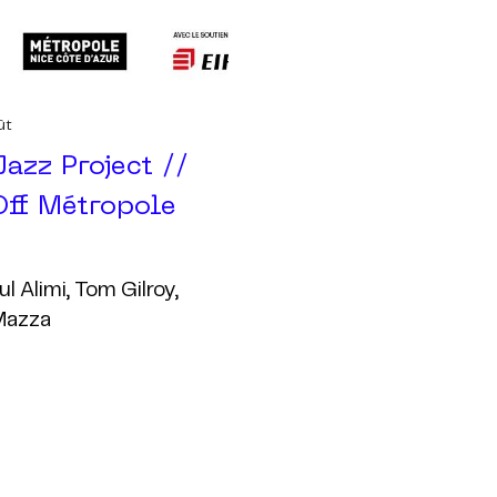
ût
Jazz Project //
Off Métropole
l Alimi, Tom Gilroy,
Mazza