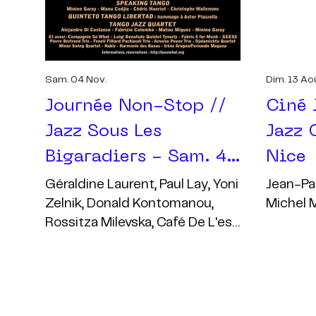
Sam. 04 Nov.
Dim. 13 Ao
Journée Non-Stop //
Ciné 
Jazz Sous Les
Jazz 
Bigaradiers - Sam. 4
Nice
Novembre 2023
Géraldine Laurent, Paul Lay, Yoni
Jean-Pau
Zelnik, Donald Kontomanou,
Michel 
Rossitza Milevska, Café De L'est,
Franck Taschini, Jean-Paul Alimi,
Tom Gilroy