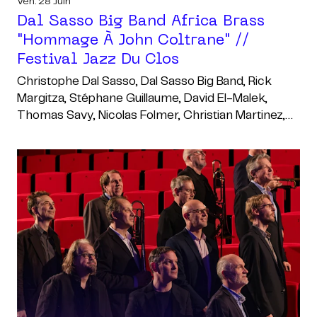
Ven. 28 Juin
Dal Sasso Big Band Africa Brass
"hommage À John Coltrane" //
Festival Jazz Du Clos
Christophe Dal Sasso, Dal Sasso Big Band, Rick
Margitza, Stéphane Guillaume, David El-Malek,
Thomas Savy, Nicolas Folmer, Christian Martinez,
Daniel Zimmermann, Jerry Edwards, Pierre De
Bethmann, Manuel Marchès, Yoann Serra