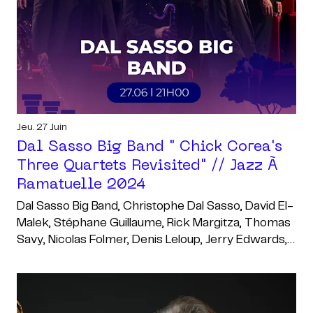
Jeu. 27 Juin
Dal Sasso Big Band " Chick Corea's
Three Quartets Revisited" // Jazz À
Ramatuelle 2024
Dal Sasso Big Band, Christophe Dal Sasso, David El-
Malek, Stéphane Guillaume, Rick Margitza, Thomas
Savy, Nicolas Folmer, Denis Leloup, Jerry Edwards,
Pierre De Bethmann, Manuel Marchès, Karl
Jannuska , Christian Martinez, Antigua Jazz Quartet