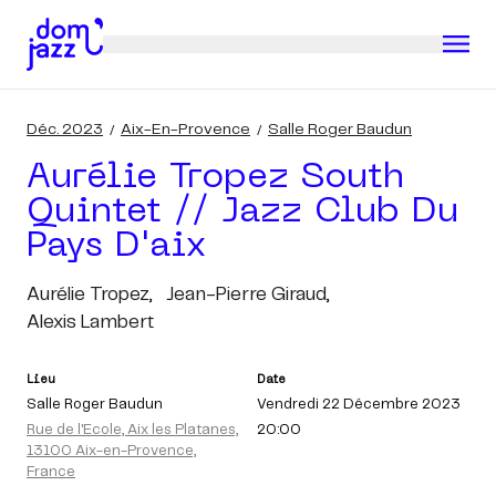
Déc. 2023
Aix-En-Provence
Salle Roger Baudun
Aurélie Tropez South
Quintet // Jazz Club Du
Pays D'aix
Aurélie Tropez,
Jean-Pierre Giraud,
Alexis Lambert
Lieu
Date
Salle Roger Baudun
Vendredi 22 Décembre 2023
Rue de l'Ecole, Aix les Platanes,
20:00
13100 Aix-en-Provence,
France