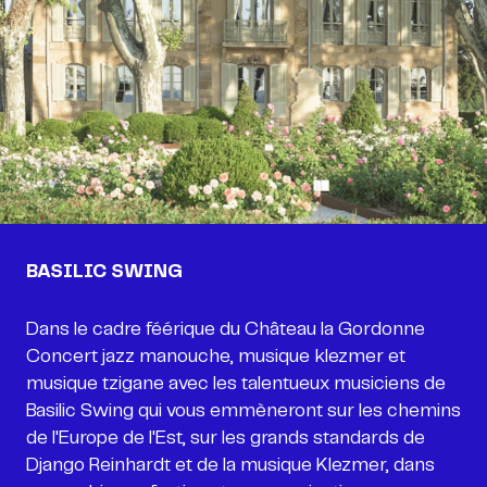
BASILIC SWING
Dans le cadre féérique du Château la Gordonne
Concert jazz manouche, musique klezmer et
musique tzigane avec les talentueux musiciens de
Basilic Swing qui vous emmèneront sur les chemins
de l'Europe de l'Est, sur les grands standards de
Django Reinhardt et de la musique Klezmer, dans