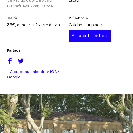
39 Rte de Cuers, 83390
18:30
Pierrefeu-du-Var, France
Tarifs
Billetterie
35€
, concert + 1 verre de vin
Guichet sur place
Acheter les billets
Partager
+ Ajouter au calendrier iOS /
Google