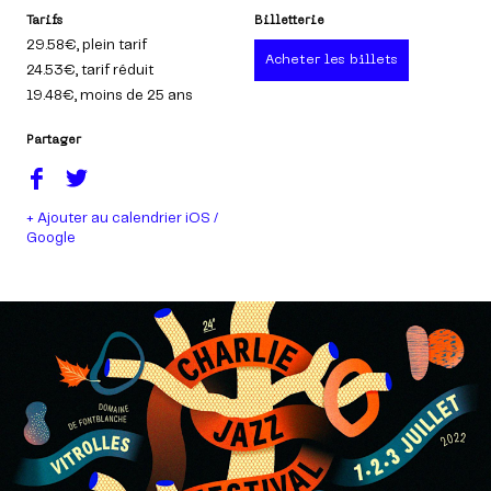
Tarifs
Billetterie
29.58€
, plein tarif
Acheter les billets
24.53€
, tarif réduit
19.48€
, moins de 25 ans
Partager
+ Ajouter au calendrier iOS /
Google