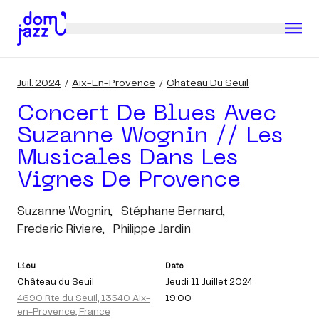
Juil. 2024
Aix-En-Provence
Château Du Seuil
Concert De Blues Avec
Suzanne Wognin // Les
Musicales Dans Les
Vignes De Provence
Suzanne Wognin,
Stéphane Bernard,
Frederic Riviere,
Philippe Jardin
Lieu
Date
Château du Seuil
Jeudi 11 Juillet 2024
4690 Rte du Seuil, 13540 Aix-
19:00
en-Provence, France