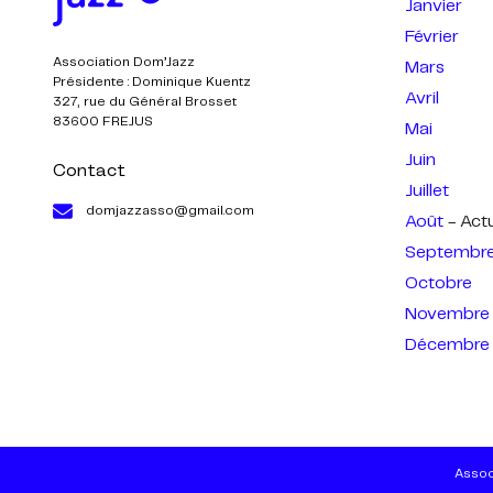
Janvier
Février
Association Dom’Jazz
Mars
Présidente : Dominique Kuentz
Avril
327, rue du Général Brosset
83600 FREJUS
Mai
Juin
Contact
Juillet
domjazzasso@gmail.com
Août
- Act
Septembr
Octobre
Novembre
Décembre
Assoc