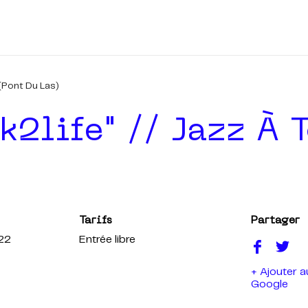
(Pont Du Las)
k2life" // Jazz À 
Tarifs
Partager
022
Entrée libre
+ Ajouter a
Google