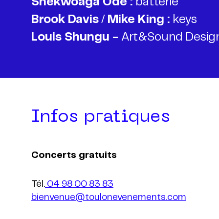
Shekwoaga Ode :
Brook Davis
/
Mike King :
Louis Shungu -
Art&Sound Design
Infos pratiques
Concerts gratuits
Tél.
04 98 00 83 83
bienvenue@toulonevenements.com