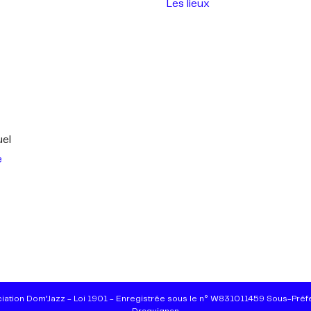
Les lieux
uel
e
iation Dom’Jazz - Loi 1901 - Enregistrée sous le n° W831011459 Sous-Préf