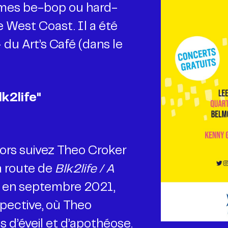
hèmes be-bop ou hard-
 West Coast. Il a été
 du Art’s Café (dans le
alors suivez Theo Croker
a route de
Blk2life / A
ti en septembre 2021,
spective, où Theo
d’éveil et d’apothéose.