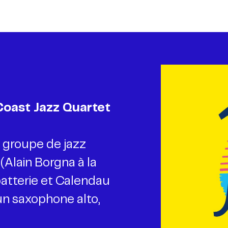
 groupe de jazz
(Alain Borgna à la
batterie et Calendau
n saxophone alto,