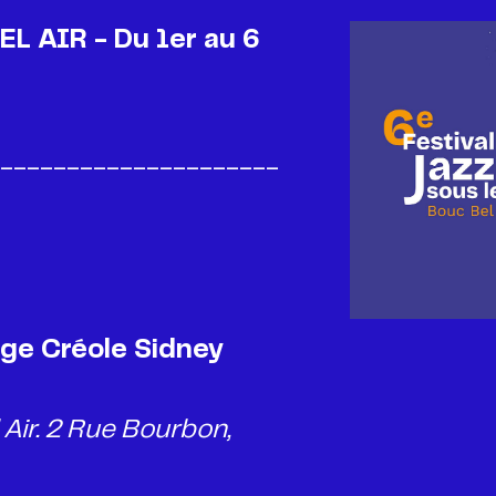
L AIR - Du 1er au 6
_____________________
age Créole Sidney
Air. 2 Rue Bourbon,