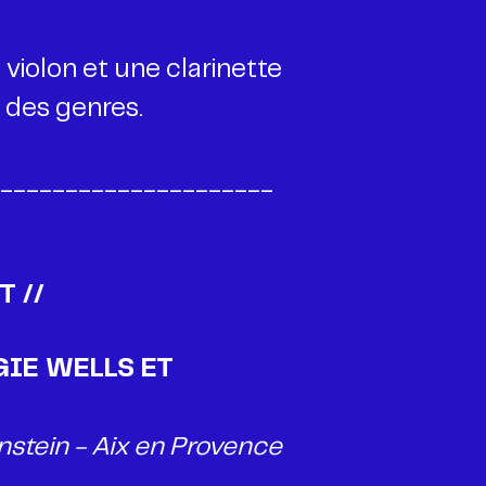
violon et une clarinette
e des genres.
_____________________
T //
GIE WELLS ET
nstein - Aix en Provence