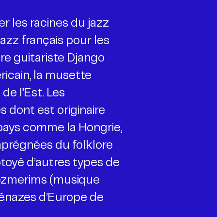
er les racines du jazz
zz français pour les
tre guitariste Django
ricain, la musette
de l’Est. Les
 dont est originaire
pays comme la Hongrie,
imprégnées du folklore
ôtoyé d’autres types de
lezmerims (musique
kénazes d’Europe de