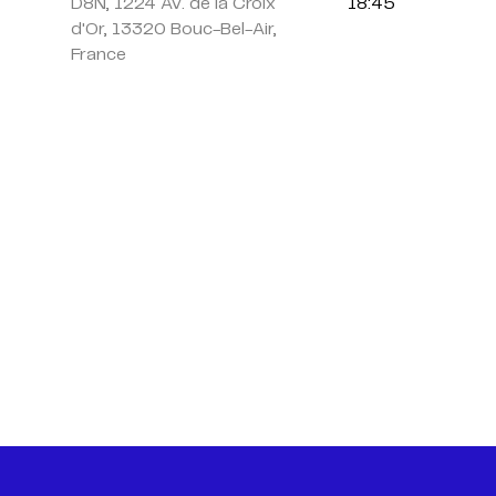
D8N, 1224 Av. de la Croix
18:45
d'Or, 13320 Bouc-Bel-Air,
France