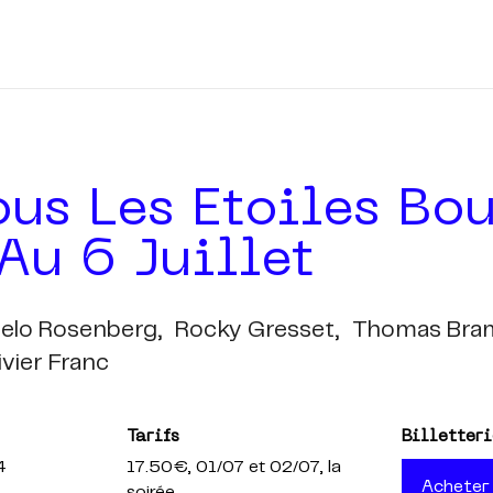
ous Les Etoiles Bou
Au 6 Juillet
elo Rosenberg,
Rocky Gresset,
Thomas Bram
ivier Franc
Tarifs
Billetteri
4
17.50€
, 01/07 et 02/07, la
Acheter
soirée