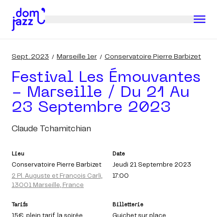
Sept. 2023
Marseille 1er
Conservatoire Pierre Barbizet
Festival Les Émouvantes
- Marseille / Du 21 Au
23 Septembre 2023
Claude Tchamitchian
Lieu
Date
Conservatoire Pierre Barbizet
Jeudi 21 Septembre 2023
2 Pl. Auguste et François Carli,
17:00
13001 Marseille, France
Tarifs
Billetterie
15€
, plein tarif, la soirée
Guichet sur place