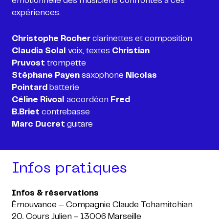
émotionnelle des musiciens confrontés à ces
expériences.
Christophe Rocher
Claudia Solal
voix, textes
Christian
Pruvost
Stéphane Payen
saxophone
Nicolas
Pointard
Céline Rivoal
accordéon
Fred
B.Briet
Marc Ducret
guitare
Infos pratiques
Infos & réservations
Émouvance – Compagnie Claude Tchamitchian
20, Cours Julien - 13006 Marseille