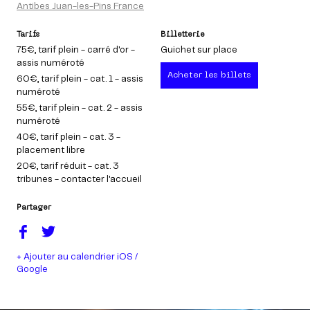
Antibes Juan-les-Pins France
Tarifs
Billetterie
75€
, tarif plein - carré d'or -
Guichet sur place
assis numéroté
Acheter les billets
60€
, tarif plein - cat. 1 - assis
numéroté
55€
, tarif plein - cat. 2 - assis
numéroté
40€
, tarif plein - cat. 3 -
placement libre
20€
, tarif réduit - cat. 3
tribunes - contacter l'accueil
Partager
+ Ajouter au calendrier iOS /
Google