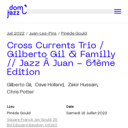
Juil. 2022
Juan-Les-Pins
Pinède Gould
Cross Currents Trio /
Gilberto Gil & Familly
// Jazz À Juan - 61ème
Edition
Gilberto Gil,
Dave Holland,
Zakir Hussain,
Chris Potter
Lieu
Date
Pinède Gould
Samedi 16 Juillet 2022
Square Franck Jay Gould, 25
Bd Edouard Baudoin, 06160