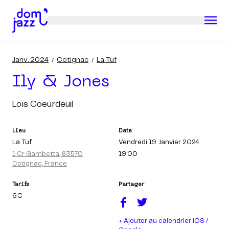
Janv. 2024
Cotignac
La Tuf
Ily & Jones
Loïs Coeurdeuil
Lieu
Date
La Tuf
Vendredi 19 Janvier 2024
1 Cr Gambetta, 83570
19:00
Cotignac, France
Tarifs
Partager
6€
+ Ajouter au calendrier iOS /