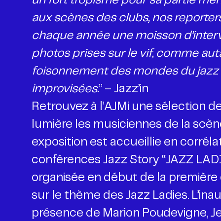
un fort tropisme pour sa partie méri
aux scènes des clubs, nos reporte
chaque année une moisson d’interv
photos prises sur le vif, comme a
foisonnement des mondes du jazz
improvisées.
” – Jazz’in
Retrouvez à l’AJMi une sélection d
lumière les musiciennes de la scène
exposition est accueillie en corréla
conférences Jazz Story “JAZZ LADIE
organisée en début de la première
sur le thème des Jazz Ladies. L’ina
présence de Marion Poudevigne, J