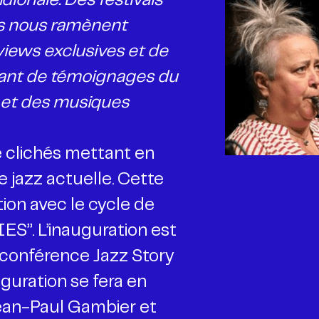
dionale. Des festivals
rs nous ramènent
iews exclusives et de
utant de témoignages du
 et des musiques
e clichés mettant en
 jazz actuelle. Cette
tion avec le cycle de
S”. L’inauguration est
 conférence Jazz Story
uguration se fera en
ean-Paul Gambier et