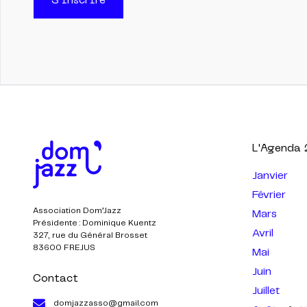
S'inscrire
L'Agenda
Janvier
Février
Association Dom’Jazz
Mars
Présidente : Dominique Kuentz
Avril
327, rue du Général Brosset
83600 FREJUS
Mai
Juin
Contact
Juillet
domjazzasso@gmail.com