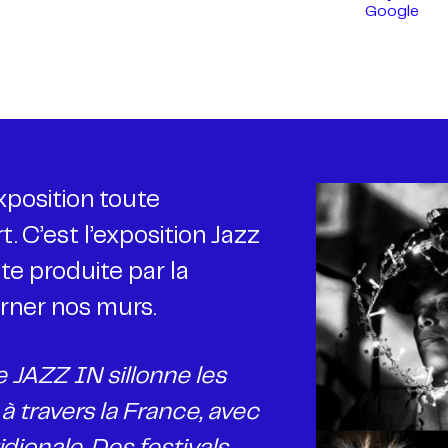
Google
xposition toute
t. C’est l’exposition Jazz
te produite par la
orner nos murs.
e JAZZ IN sillonne les
à travers la France, avec