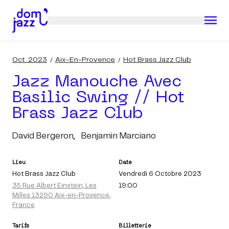
Oct. 2023
Aix-En-Provence
Hot Brass Jazz Club
Jazz Manouche Avec
Basilic Swing // Hot
Brass Jazz Club
David Bergeron,
Benjamin Marciano
Lieu
Date
Hot Brass Jazz Club
Vendredi 6 Octobre 2023
35 Rue Albert Einstein, Les
19:00
Milles 13290 Aix-en-Provence,
France
Tarifs
Billetterie