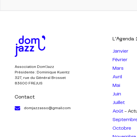
L'Agenda
Janvier
Février
Association Dom’Jazz
Mars
Présidente : Dominique Kuentz
Avril
327, rue du Général Brosset
83600 FREJUS
Mai
Juin
Contact
Juillet
domjazzasso@gmail.com
Août
- Act
Septembr
Octobre
Novembre