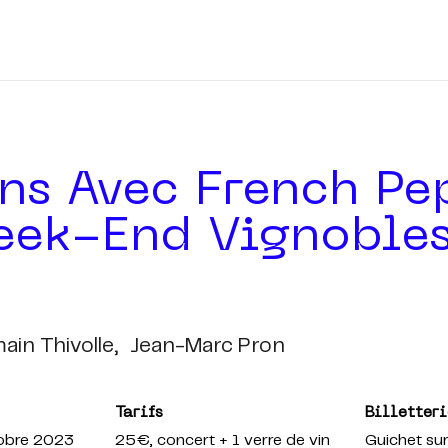
ns Avec French Pe
eek-End Vignoble
ain Thivolle,
Jean-Marc Pron
Tarifs
Billetteri
obre 2023
25€
, concert + 1 verre de vin
Guichet sur