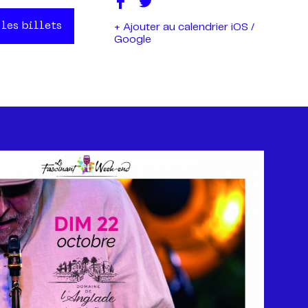
 les billets
+ Ajouter au calendrier iOS /
Google