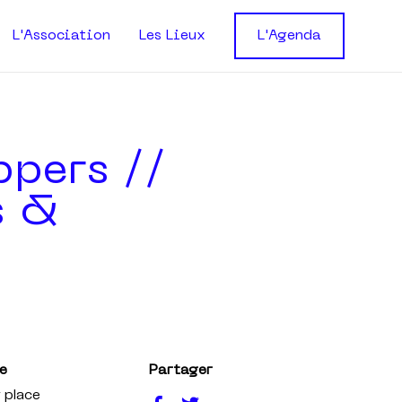
L'Association
Les Lieux
L'Agenda
ppers //
s &
e
Partager
 place