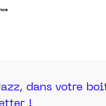
ence
Jazz, dans votre bo
tter !