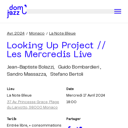
Avr. 2024
Monaco
La Note Bleue
Looking Up Project //
Les Mercredis Live
Jean-Baptiste Bolazzi,
Guido Bombardieri ,
Sandro Massazza,
Stefano Bertoli
Lieu
Date
La Note Bleue
Mercredi 17 Avril 2024
37 Av. Princesse Grace, Plage
18:00
du Larvotto, 98000 Monaco
Tarifs
Partager
Entrée libre
, + consommations