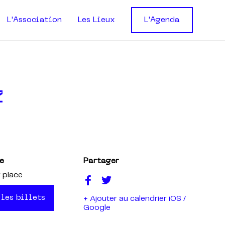
L'Association
Les Lieux
L'Agenda
z
e
Partager
 place
 les billets
+ Ajouter au calendrier iOS /
Google