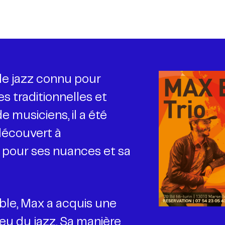
de jazz connu pour
 traditionnelles et
 musiciens, il a été
, découvert à
t pour ses nuances et sa
ble, Max a acquis une
eu du jazz. Sa manière