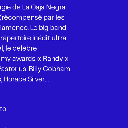
agie de La Caja Negra
d (récompensé par les
 flamenco. Le big band
épertoire inédit ultra
l, le célèbre
ammy awards « Randy »
Pastorius, Billy Cobham,
, Horace Silver…