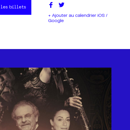
 les billets
+ Ajouter au calendrier iOS /
Google