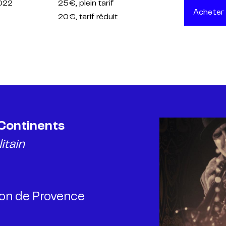
2022
25€
, plein tarif
Acheter
20€
, tarif réduit
 Continents
itain
lon de Provence