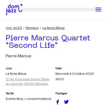
Oct. 2023
Monaco
La Note Bleue
Pierre Marcus Quartet
"second Life"
Pierre Marcus
Lieu
Date
La Note Bleue
Mercredi 4 Octobre 2023
37 Av. Princesse Grace, Plage
18:00
du Larvotto, 98000 Monaco
Tarifs
Partager
Entrée libre
, + consommations