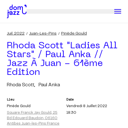
Juil. 2022
Juan-Les-Pins
Pinède Gould
Rhoda Scott "ladies All
Stars" / Paul Anka //
Jazz À Juan - 61ème
Edition
Rhoda Scott,
Paul Anka
Lieu
Date
Pinède Gould
Vendredi 8 Juillet 2022
Square Franck Jay Gould, 25
18:30
Bd Edouard Baudoin, 06160
Antibes Juan-les-Pins France