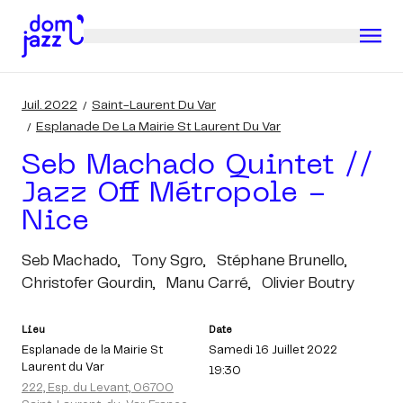
Juil. 2022
Saint-Laurent Du Var
Esplanade De La Mairie St Laurent Du Var
Seb Machado Quintet //
Jazz Off Métropole -
Nice
Seb Machado,
Tony Sgro,
Stéphane Brunello,
Christofer Gourdin,
Manu Carré,
Olivier Boutry
Lieu
Date
Esplanade de la Mairie St
Samedi 16 Juillet 2022
Laurent du Var
19:30
222, Esp. du Levant, 06700