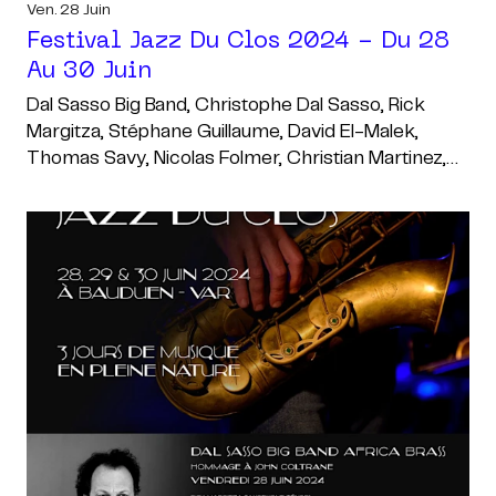
Ven. 28 Juin
Festival Jazz Du Clos 2024 - Du 28
Au 30 Juin
Dal Sasso Big Band, Christophe Dal Sasso, Rick
Margitza, Stéphane Guillaume, David El-Malek,
Thomas Savy, Nicolas Folmer, Christian Martinez,
Daniel Zimmermann, Jerry Edwards, Pierre De
Bethmann, Manuel Marchès, Yoann Serra, Philippe
Petrucciani, Nathalie Blanc, Lionel Belmondo,
Christophe Le Van, Philippe Le Van, Christophe
Vignals