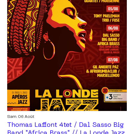
Sam. 06 Août
Thomas Laffont 4tet / Dal Sasso Big
Band "africa Brass" // La Londe Jazz