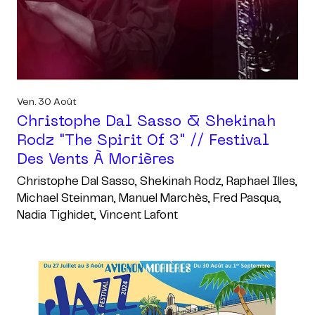
Ven. 30 Août
Christophe Dal Sasso & Shekinah
Rodz "the Spirit Of 3" // Festival
Des Vents À Morières
Christophe Dal Sasso, Shekinah Rodz, Raphael Illes,
Michael Steinman, Manuel Marchès, Fred Pasqua,
Nadia Tighidet, Vincent Lafont