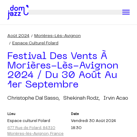
Août 2024
Morières-Lès-Avignon
Espace Culturel Folard
Festival Des Vents À
Morières-Lès-Avignon
2024 / Du 30 Août Au
1er Septembre
Christophe Dal Sasso,
Shekinah Rodz,
Irvin Acao
Lieu
Date
Espace culturel Folard
Vendredi 30 Août 2024
677 Rue de Folard, 84310
18:30
Morières-lès-Avignon, France