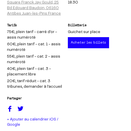
Square Franck Jay Gould, 25
18:30
Bd Edouard Baudoin, 06160
Antibes Juan-les-Pins France
Tarifs
Billetterie
75€
, plein tarif - carré d'or -
Guichet sur place
assis numéroté
Acheter les billets
60€
, plein tarif - cat. 1 - assis
numéroté
55€
, plein tarif - cat. 2 - assis
numéroté
40€
, plein tarif - cat. 3 -
placement libre
20€
, tarif réduit - cat. 3
tribunes, demander à l'accueil
Partager
+ Ajouter au calendrier iOS /
Google