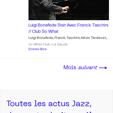
Luigi Bonafede 5tet Avec Franck Taschini
// Club So What
Luigi Bonafede, Franck Taschini, Kévin Tardevet,
Alex Benvenuto, Laurent Lapchin
So What Club / La Gaude
Entrée libre
Mois
suivant
Toutes les actus Jazz,